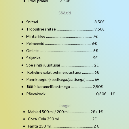
Pool praadi 3.50€
Söögid
Šnitsel ………………………………………………… 8.50€
Troopiline šnitsel ……………………………….. 9.50€
Mintai filee ………………………………………… 7€
Pelmeenid ………………………………………… 6€
Omlett ………………………………………………. 6€
Seljanka …………………………………………….. 5€
Soe singi-juustusai ……………………………. 2€
Roheline salat pehme juustuga ………… 6€
Pannkoogid (keedisega/jäätisega) …….. 6€
Jäätis karamellikastmega …………………. 2,50€
Päevakook …………………………………………… 0,80€ – 1€
Joogid
Mahlad 500 ml / 200 ml ………………… 2€ / 1€
Coca-Cola 250 ml …………………………… 2€
Fanta 250 ml ……………………………………. 2 €