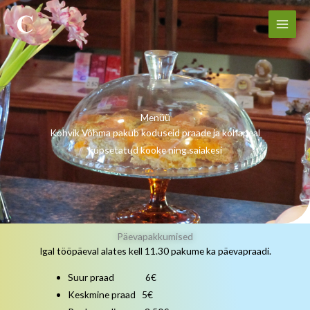
Skip
to
content
Menüü
Kohvik Võhma pakub koduseid praade ja kohapeal
küpsetatud kooke ning saiakesi
Päevapakkumised
Igal tööpäeval alates kell 11.30 pakume ka päevapraadi.
Suur praad 6€
Keskmine praad 5€