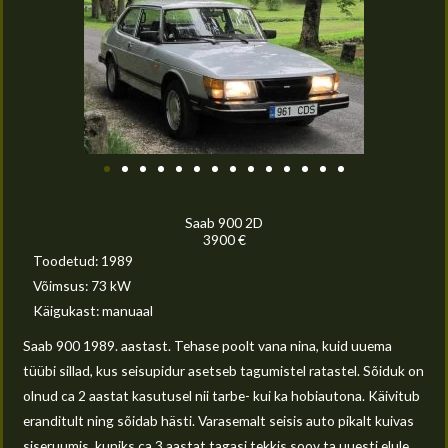
Saab 900 2D
3900 €
Toodetud: 1989
Võimsus: 73 kW
Käigukast: manuaal
Saab 900 1989. aastast. Tehase poolt vana nina, kuid uuema
tüübi sillad, kus seisupidur asetseb tagumistel ratastel. Sõiduk on
olnud ca 2 aastat kasutusel nii tarbe- kui ka hobiautona. Käivitub
eranditult ning sõidab hästi. Varasemalt seisis auto pikalt kuivas
siseruumis, kuniks ca 3 aastat tagasi tekkis soov ta uuesti elule