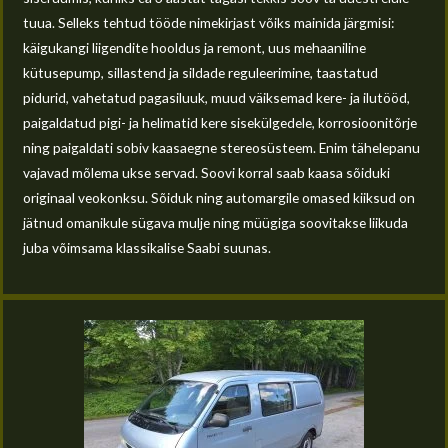
tuua. Selleks tehtud tööde nimekirjast võiks mainida järgmisi:
käigukangi liigendite hooldus ja remont, uus mehaaniline
kütusepump, sillastend ja sildade reguleerimine, taastatud
pidurid, vahetatud pagasiluuk, muud väiksemad kere- ja ilutööd,
paigaldatud pigi- ja helimatid kere sisekülgedele, korrosioonitõrje
ning paigaldati sobiv kaasaegne stereosüsteem. Enim tähelepanu
vajavad mõlema ukse servad. Soovi korral saab kaasa sõiduki
originaal veokonksu.
Sõiduk ning automargile omased kiiksud on
jätnud omanikule sügava mulje ning müügiga soovitakse liikuda
juba võimsama klassikalise Saabi suunas.