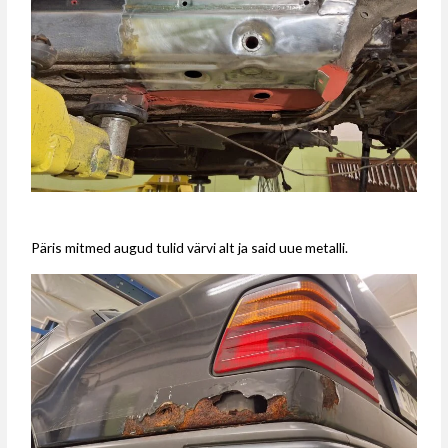
Päris mitmed augud tulid värvi alt ja said uue metalli.