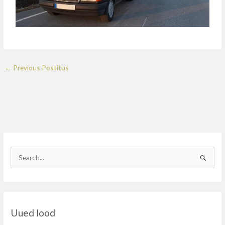
←
Previous Postitus
S
e
a
r
Uued lood
c