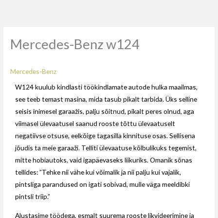
Skip
to
content
Mercedes-Benz w124
Mercedes-Benz
W124 kuulub kindlasti töökindlamate autode hulka maailmas,
see teeb temast masina, mida tasub pikalt tarbida. Üks selline
seisis inimesel garaažis, palju sõitnud, pikalt peres olnud, aga
viimasel ülevaatusel saanud rooste tõttu ülevaatuselt
negatiivse otsuse, eelkõige tagasilla kinnituse osas. Sellisena
jõudis ta meie garaaži. Telliti ülevaatuse kõlbulikuks tegemist,
mitte hobiautoks, vaid igapäevaseks liikuriks. Omanik sõnas
tellides: ”Tehke nii vähe kui võimalik ja nii palju kui vajalik,
pintsliga parandused on igati sobivad, mulle väga meeldibki
pintsli triip.”
Alustasime töödega, esmalt suurema rooste likvideerimine ja