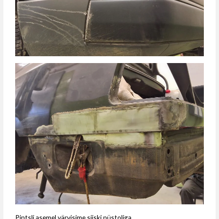
Pintsli asemel värvisime siiski püstoliga.